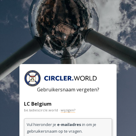
Gebruikersnaam vergeten?
LC Belgium
be.ladiescircle.world ·
wijzigen?
Vul hieronder je
e-mailadres
in om je
gebruikersnaam op te vragen.