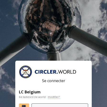
Se connecter
LC Belgium
be.ladiescircle.world ·
modifier?